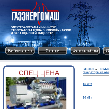
ЭЛЕКТРОАГРЕГАТЫ И МИНИ-ТЭС,
УТИЛИЗАТОРЫ ТЕПЛА ВЫХЛОПНЫХ ГАЗОВ
И ОХЛАЖДАЮЩЕЙ ЖИДКОСТИ
Библиотека
Статьи
Фотоальбом
О
Главная
→
Продук
СПЕЦ ЦЕНА
генераторы на отеч
16 кВт
20 кВт