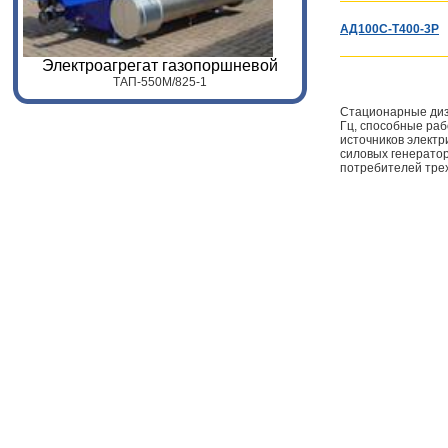
АД100С-Т400-3Р
Электроагрегат газопоршневой
ТАП-
55
0
M
/
825
-1
Стационарные дизе
Гц, способные раб
источников электр
силовых генератор
потребителей тре