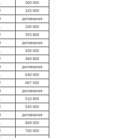
1
300 000
2
325 000
3
договорная
1
330 000
2
355 800
3
договорная
1
430 000
2
460 800
3
договорная
1
640 000
2
667 500
3
договорная
1
510 900
2
545 000
3
договорная
1
669 000
2
700 000