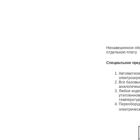
Ненавешенное обор
отдельную плату.
Специальное пре
Автоматизи
электроагр
Все базовы
аналогичны
Любое изде
утепленном
температур
Переоборуд
электрическ