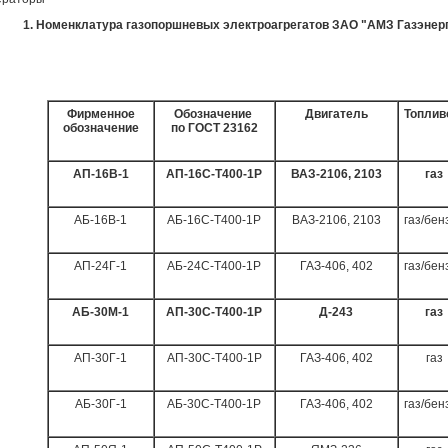
1. Номенклатура газопоршневых электроагрегатов ЗАО "АМЗ Газэнерго
Фирменное
Обозначение
Двигатель
Топлив
обозначение
по ГОСТ 23162
АП-16В-1
АП-16С-Т400-1Р
ВАЗ-2106, 2103
газ
АБ-16В-1
АБ-16С-Т400-1Р
ВАЗ-2106, 2103
газ/бен
АП-24Г-1
АБ-24С-Т400-1Р
ГАЗ-406, 402
газ/бен
АБ-30М-1
АП-30С-Т400-1Р
Д-243
газ
АП-30Г-1
АП-30С-Т400-1Р
ГАЗ-406, 402
газ
АБ-30Г-1
АБ-30С-Т400-1Р
ГАЗ-406, 402
газ/бен