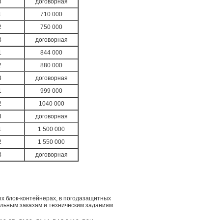
3
договорная
1
710 000
2
750 000
3
договорная
1
844 000
2
880 000
3
договорная
1
999 000
2
1040 000
3
договорная
1
1 500 000
2
1 550 000
3
договорная
ых блок-контейнерах, в погодазащитных
альным заказам и техническим заданиям.