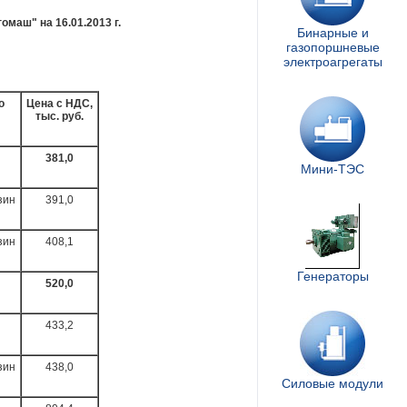
маш" на 16.01.2013 г.
Бинарные и
газопоршневые
электроагрегаты
о
Цена с НДС,
тыс. руб.
381,0
Мини-ТЭС
зин
391,0
зин
408,1
Генераторы
520,0
433,2
зин
438,0
Силовые модули