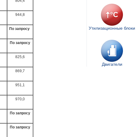
804,4
944,8
Утилизационные блоки
По запросу
По запросу
825,6
Двигатели
869,7
951,1
970,0
По запросу
По запросу