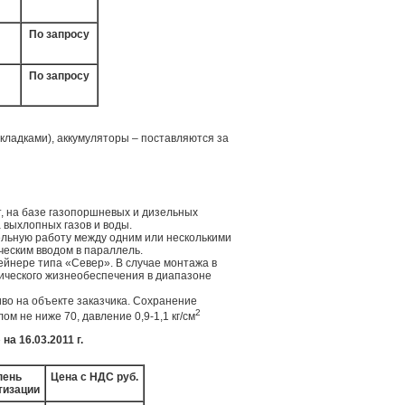
По запросу
По запросу
кладками), аккумуляторы – поставляются за
, на базе газопоршневых и дизельных
 выхлопных газов и воды.
льную работу между одним или несколькими
ческим вводом в параллель.
ейнере типа «Север». В случае монтажа в
ического жизнеобеспечения в диапазоне
во на объекте заказчика. Сохранение
2
м не ниже 70, давление 0,9-1,1 кг/см
а 16.03.2011 г.
пень
Цена с НДС руб.
тизации