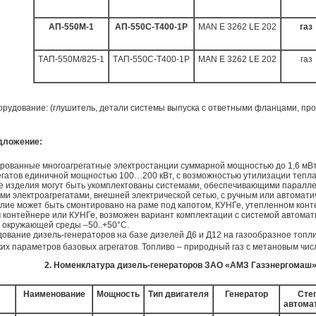
АП-
55
0
M
-1
АП-
55
0С-Т400-1Р
MAN
E 3262 LE 202
газ
ТАП-
55
0
M
/
825
-1
ТАП-
55
0С-Т400-1Р
MAN
E 3262 LE 202
газ
удование: (глушитель, детали системы выпуска с ответными фланцами, про
дложение:
рованные многоагрегатные электростанции суммарной мощностью до 1,6 мВт
егатов единичной мощностью 100…200 кВт, с возможностью утилизации тепла
е изделия могут быть укомплектованы системами, обеспечивающими паралле
ми электроагрегатами, внешней электрической сетью, с ручным или автомати
лие может быть смонтировано на раме под капотом, КУНГе, утепленном конт
 контейнере или КУНГе, возможен вариант комплектации с системой автомат
 окружающей среды –50..+50
°
С.
ование дизель-генераторов на базе дизелей Д6 и Д12 на газообразное топли
их параметров базовых агрегатов. Топливо – природный газ с метановым число
2. Номенклатура дизель-генераторов ЗАО «АМЗ Газэнергомаш» н
Наименование
Мощность
Тип двигателя
Генератор
Сте
автома