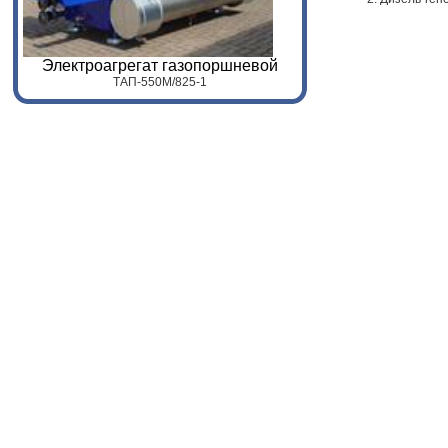
Электроагрегат газопоршневой
ТАП-
55
0
M
/
825
-1