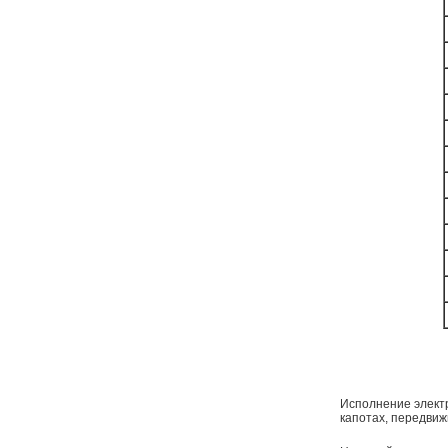
Исполнение электр
капотах, передвиж