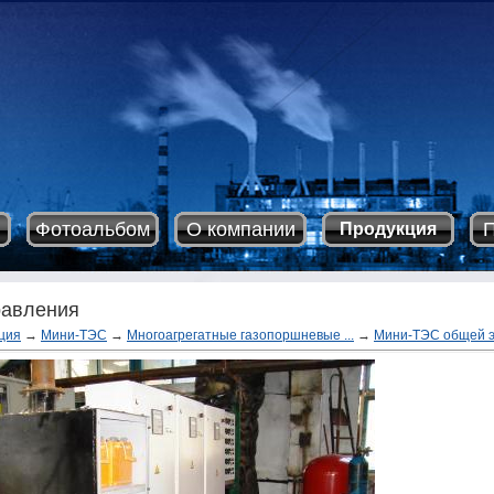
Фотоальбом
О компании
П
Продукция
равления
ция
→
Мини-ТЭС
→
Многоагрегатные газопоршневые ...
→
Мини-ТЭС общей эл