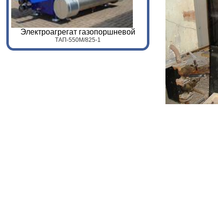
Электроагрегат газопоршневой
ТАП-
55
0
M
/
825
-1