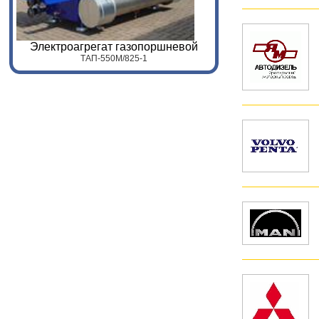
Электроагрегат газопоршневой
ТАП-
55
0
M
/
825
-1