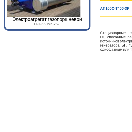
АП100С-Т400-3Р
Электроагрегат газопоршневой
ТАП-
55
0
M
/
825
-1
Стационарные г
Гц, способные ра
источников электр
генератора БГ, "
однофазным или 