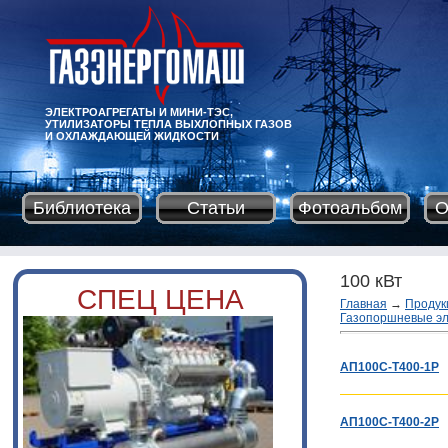
ЭЛЕКТРОАГРЕГАТЫ И МИНИ-ТЭС,
УТИЛИЗАТОРЫ ТЕПЛА ВЫХЛОПНЫХ ГАЗОВ
И ОХЛАЖДАЮЩЕЙ ЖИДКОСТИ
Библиотека
Статьи
Фотоальбом
О
100 кВт
СПЕЦ ЦЕНА
Главная
→
Продук
Газопоршневые эл
АП100С-Т400-1Р
АП100С-Т400-2Р