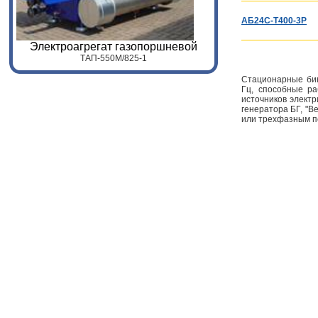
АБ24С-Т400-3Р
Электроагрегат газопоршневой
ТАП-
55
0
M
/
825
-1
Стационарные бин
Гц, способные ра
источников электр
генератора БГ, "
или трехфазным п