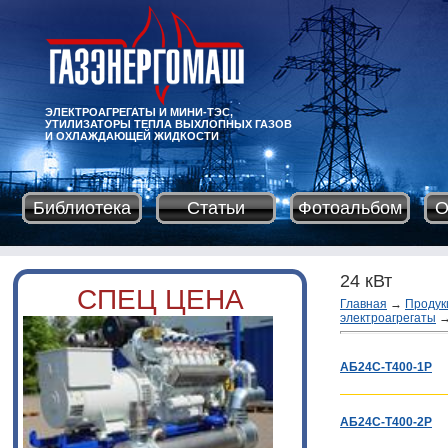
ЭЛЕКТРОАГРЕГАТЫ И МИНИ-ТЭС,
УТИЛИЗАТОРЫ ТЕПЛА ВЫХЛОПНЫХ ГАЗОВ
И ОХЛАЖДАЮЩЕЙ ЖИДКОСТИ
Библиотека
Статьи
Фотоальбом
О
24 кВт
СПЕЦ ЦЕНА
Главная
→
Продук
электроагрегаты
АБ24С-Т400-1Р
АБ24С-Т400-2Р