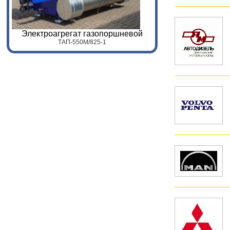
Электроагрегат газопоршневой
ТАП-
55
0
M
/
825
-1